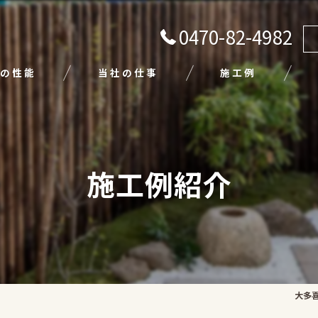
0470-82-4982
の性能
当社の仕事
施工例
注文住宅
リフォーム
施工例紹介
エクステリア
外壁塗装
平屋
大多