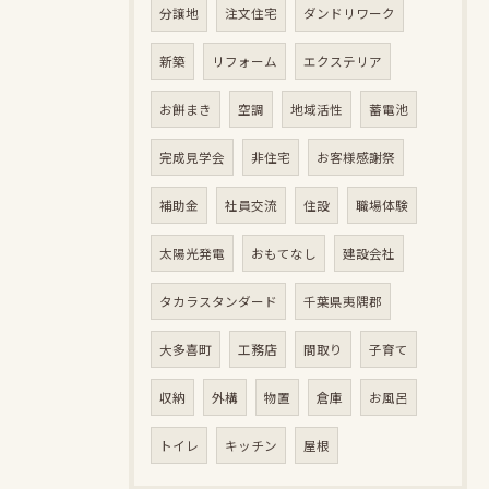
分譲地
注文住宅
ダンドリワーク
新築
リフォーム
エクステリア
お餅まき
空調
地域活性
蓄電池
完成見学会
非住宅
お客様感謝祭
補助金
社員交流
住設
職場体験
太陽光発電
おもてなし
建設会社
タカラスタンダード
千葉県夷隅郡
大多喜町
工務店
間取り
子育て
収納
外構
物置
倉庫
お風呂
トイレ
キッチン
屋根