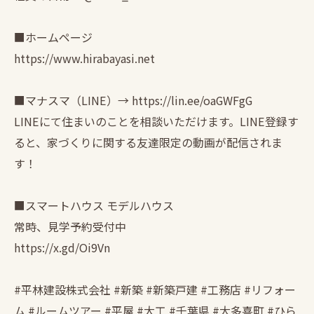
■ホームページ
https://www.hirabayasi.net
■マナスマ（LINE）→ https://lin.ee/oaGWFgG
LINEにて住まいのことを相談いただけます。LINE登録す
ると、家づくりに関する友達限定の動画が配信されま
す！
■スマートハウス モデルハウス
常時、見学予約受付中
https://x.gd/Oi9Vn
#平林建設株式会社 #新築 #新築戸建 #工務店 #リフォー
ム #ルームツアー #平屋 #大工 #千葉県 #大多喜町 #ひら