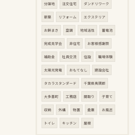
分譲地
注文住宅
ダンドリワーク
新築
リフォーム
エクステリア
お餅まき
空調
地域活性
蓄電池
完成見学会
非住宅
お客様感謝祭
補助金
社員交流
住設
職場体験
太陽光発電
おもてなし
建設会社
タカラスタンダード
千葉県夷隅郡
大多喜町
工務店
間取り
子育て
収納
外構
物置
倉庫
お風呂
トイレ
キッチン
屋根