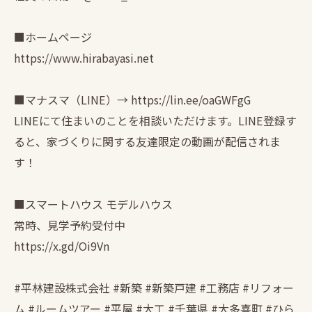
■ホームページ
https://www.hirabayasi.net
■マナスマ（LINE）→ https://lin.ee/oaGWFgG
LINEにて住まいのことを相談いただけます。LINE登録す
ると、家づくりに関する友達限定の動画が配信されま
す！
■スマートハウス モデルハウス
常時、見学予約受付中
https://x.gd/Oi9Vn
#平林建設株式会社 #新築 #新築戸建 #工務店 #リフォー
ム #ルームツアー #平屋 #大工 #千葉県 #大多喜町 #ひら