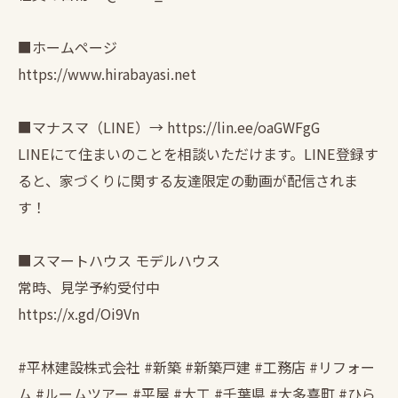
■ホームページ
https://www.hirabayasi.net
■マナスマ（LINE）→ https://lin.ee/oaGWFgG
LINEにて住まいのことを相談いただけます。LINE登録す
ると、家づくりに関する友達限定の動画が配信されま
す！
■スマートハウス モデルハウス
常時、見学予約受付中
https://x.gd/Oi9Vn
#平林建設株式会社 #新築 #新築戸建 #工務店 #リフォー
ム #ルームツアー #平屋 #大工 #千葉県 #大多喜町 #ひら