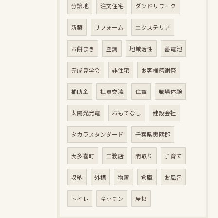
分譲地
注文住宅
ダンドリワーク
新築
リフォーム
エクステリア
お餅まき
空調
地域活性
蓄電池
完成見学会
非住宅
お客様感謝祭
補助金
社員交流
住設
職場体験
太陽光発電
おもてなし
建設会社
タカラスタンダード
千葉県夷隅郡
大多喜町
工務店
間取り
子育て
収納
外構
物置
倉庫
お風呂
トイレ
キッチン
屋根