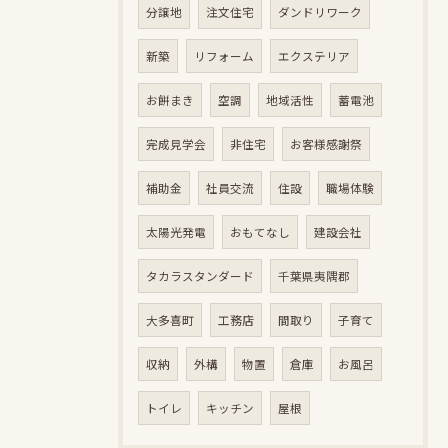
分譲地
注文住宅
ダンドリワーク
新築
リフォーム
エクステリア
お餅まき
空調
地域活性
蓄電池
完成見学会
非住宅
お客様感謝祭
補助金
社員交流
住設
職場体験
太陽光発電
おもてなし
建設会社
タカラスタンダード
千葉県夷隅郡
大多喜町
工務店
間取り
子育て
収納
外構
物置
倉庫
お風呂
トイレ
キッチン
屋根