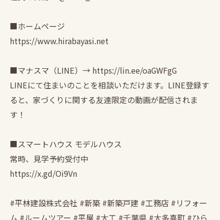
■ホームページ
https://www.hirabayasi.net
■マナスマ（LINE）→ https://lin.ee/oaGWFgG
LINEにて住まいのことを相談いただけます。LINE登録す
ると、家づくりに関する友達限定の動画が配信されま
す！
■スマートハウス モデルハウス
常時、見学予約受付中
https://x.gd/Oi9Vn
#平林建設株式会社 #新築 #新築戸建 #工務店 #リフォー
ム #ルームツアー #平屋 #大工 #千葉県 #大多喜町 #ひら