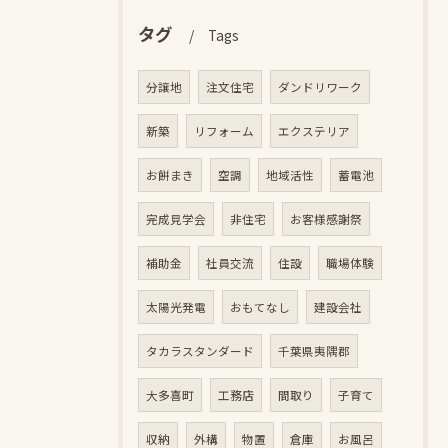
タグ
Tags
分譲地
注文住宅
ダンドリワーク
新築
リフォーム
エクステリア
お餅まき
空調
地域活性
蓄電池
完成見学会
非住宅
お客様感謝祭
補助金
社員交流
住設
職場体験
太陽光発電
おもてなし
建設会社
タカラスタンダード
千葉県夷隅郡
大多喜町
工務店
間取り
子育て
収納
外構
物置
倉庫
お風呂