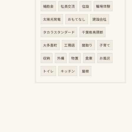
補助金
社員交流
住設
職場体験
太陽光発電
おもてなし
建設会社
タカラスタンダード
千葉県夷隅郡
大多喜町
工務店
間取り
子育て
収納
外構
物置
倉庫
お風呂
トイレ
キッチン
屋根