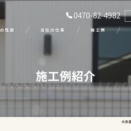
0470-82-4982
の性能
当社の仕事
施工例
注文住宅
リフォーム
施工例紹介
エクステリア
外壁塗装
平屋
大多