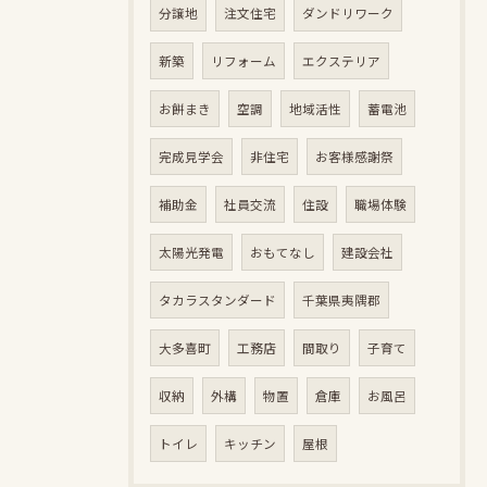
分譲地
注文住宅
ダンドリワーク
新築
リフォーム
エクステリア
お餅まき
空調
地域活性
蓄電池
完成見学会
非住宅
お客様感謝祭
補助金
社員交流
住設
職場体験
太陽光発電
おもてなし
建設会社
タカラスタンダード
千葉県夷隅郡
大多喜町
工務店
間取り
子育て
収納
外構
物置
倉庫
お風呂
トイレ
キッチン
屋根