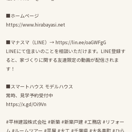
■ホームページ
https://www.hirabayasi.net
■マナスマ（LINE）→ https://lin.ee/oaGWFgG
LINEにて住まいのことを相談いただけます。LINE登録す
ると、家づくりに関する友達限定の動画が配信されま
す！
■スマートハウス モデルハウス
常時、見学予約受付中
https://x.gd/Oi9Vn
#平林建設株式会社 #新築 #新築戸建 #工務店 #リフォー
ム #ルームツアー #平屋 #大工 #千葉県 #大多喜町 #ひら