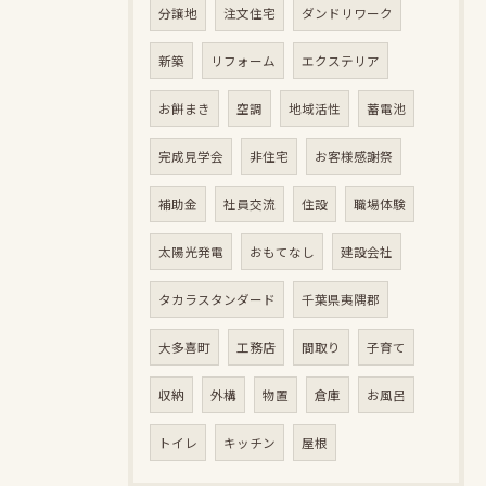
分譲地
注文住宅
ダンドリワーク
新築
リフォーム
エクステリア
お餅まき
空調
地域活性
蓄電池
完成見学会
非住宅
お客様感謝祭
補助金
社員交流
住設
職場体験
太陽光発電
おもてなし
建設会社
タカラスタンダード
千葉県夷隅郡
大多喜町
工務店
間取り
子育て
収納
外構
物置
倉庫
お風呂
トイレ
キッチン
屋根