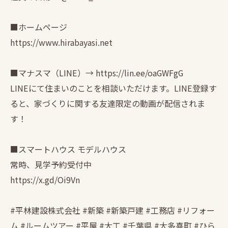
■ホームページ
https://www.hirabayasi.net
■マナスマ（LINE）→ https://lin.ee/oaGWFgG
LINEにて住まいのことを相談いただけます。LINE登録す
ると、家づくりに関する友達限定の動画が配信されま
す！
■スマートハウス モデルハウス
常時、見学予約受付中
https://x.gd/Oi9Vn
#平林建設株式会社 #新築 #新築戸建 #工務店 #リフォー
ム #ルームツアー #平屋 #大工 #千葉県 #大多喜町 #ひら