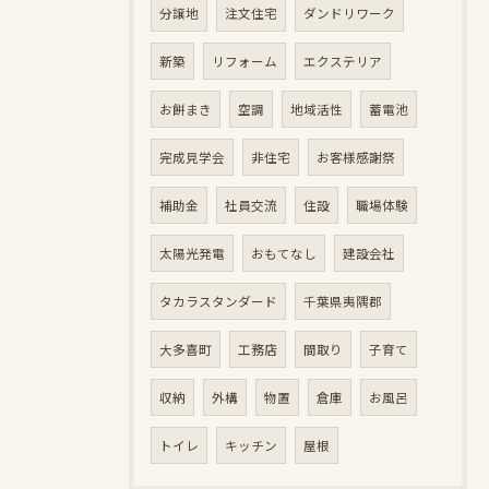
分譲地
注文住宅
ダンドリワーク
新築
リフォーム
エクステリア
お餅まき
空調
地域活性
蓄電池
完成見学会
非住宅
お客様感謝祭
補助金
社員交流
住設
職場体験
太陽光発電
おもてなし
建設会社
タカラスタンダード
千葉県夷隅郡
大多喜町
工務店
間取り
子育て
収納
外構
物置
倉庫
お風呂
トイレ
キッチン
屋根