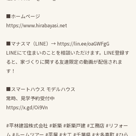
■ホームページ
https://www.hirabayasi.net
■マナスマ（LINE）→ https://lin.ee/oaGWFgG
LINEにて住まいのことを相談いただけます。LINE登録す
ると、家づくりに関する友達限定の動画が配信されま
す！
■スマートハウス モデルハウス
常時、見学予約受付中
https://x.gd/Oi9Vn
#平林建設株式会社 #新築 #新築戸建 #工務店 #リフォー
ム #ルームツアー #平屋 #大工 #千葉県 #大多喜町 #ひら