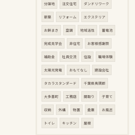
分譲地
注文住宅
ダンドリワーク
新築
リフォーム
エクステリア
お餅まき
空調
地域活性
蓄電池
完成見学会
非住宅
お客様感謝祭
補助金
社員交流
住設
職場体験
太陽光発電
おもてなし
建設会社
タカラスタンダード
千葉県夷隅郡
大多喜町
工務店
間取り
子育て
収納
外構
物置
倉庫
お風呂
トイレ
キッチン
屋根