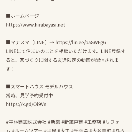
■ホームページ
https://www.hirabayasi.net
■マナスマ（LINE）→ https://lin.ee/oaGWFgG
LINEにて住まいのことを相談いただけます。LINE登録す
ると、家づくりに関する友達限定の動画が配信されま
す！
■スマートハウス モデルハウス
常時、見学予約受付中
https://x.gd/Oi9Vn
#平林建設株式会社 #新築 #新築戸建 #工務店 #リフォー
ム #ルームツアー #平屋 #大工 #千葉県 #大多喜町 #ひら