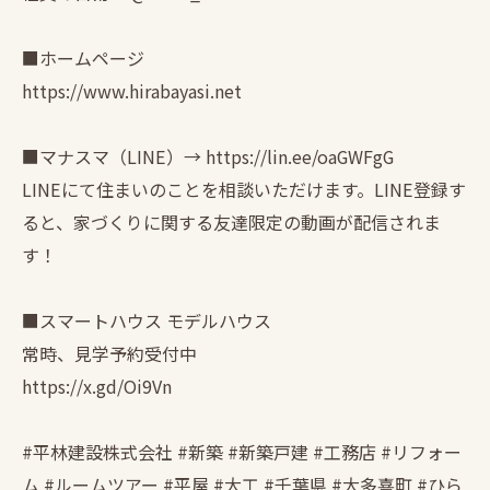
■ホームページ
https://www.hirabayasi.net
■マナスマ（LINE）→ https://lin.ee/oaGWFgG
LINEにて住まいのことを相談いただけます。LINE登録す
ると、家づくりに関する友達限定の動画が配信されま
す！
■スマートハウス モデルハウス
常時、見学予約受付中
https://x.gd/Oi9Vn
#平林建設株式会社 #新築 #新築戸建 #工務店 #リフォー
ム #ルームツアー #平屋 #大工 #千葉県 #大多喜町 #ひら