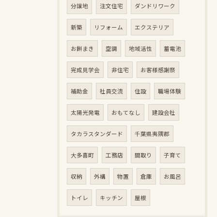
分譲地
注文住宅
ダンドリワーク
新築
リフォーム
エクステリア
お餅まき
空調
地域活性
蓄電池
完成見学会
非住宅
お客様感謝祭
補助金
社員交流
住設
職場体験
太陽光発電
おもてなし
建設会社
タカラスタンダード
千葉県夷隅郡
大多喜町
工務店
間取り
子育て
収納
外構
物置
倉庫
お風呂
トイレ
キッチン
屋根