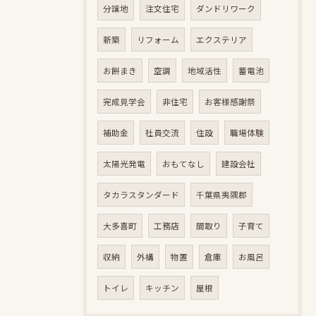
分譲地
注文住宅
ダンドリワーク
新築
リフォーム
エクステリア
お餅まき
空調
地域活性
蓄電池
完成見学会
非住宅
お客様感謝祭
補助金
社員交流
住設
職場体験
太陽光発電
おもてなし
建設会社
タカラスタンダード
千葉県夷隅郡
大多喜町
工務店
間取り
子育て
収納
外構
物置
倉庫
お風呂
トイレ
キッチン
屋根