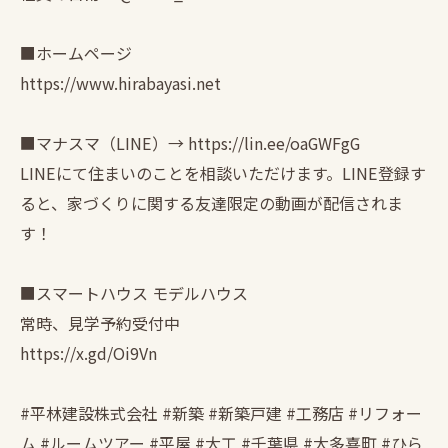
■ホームページ
https://www.hirabayasi.net
■マナスマ（LINE）→ https://lin.ee/oaGWFgG
LINEにて住まいのことを相談いただけます。LINE登録す
ると、家づくりに関する友達限定の動画が配信されま
す！
■スマートハウス モデルハウス
常時、見学予約受付中
https://x.gd/Oi9Vn
#平林建設株式会社 #新築 #新築戸建 #工務店 #リフォー
ム #ルームツアー #平屋 #大工 #千葉県 #大多喜町 #ひら