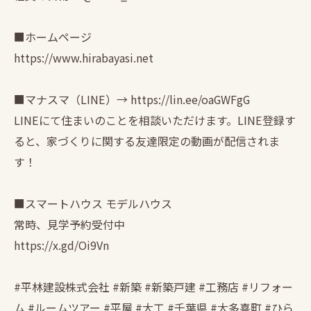
■ホームページ
https://www.hirabayasi.net
■マナスマ（LINE）→ https://lin.ee/oaGWFgG
LINEにて住まいのことを相談いただけます。LINE登録す
ると、家づくりに関する友達限定の動画が配信されま
す！
■スマートハウス モデルハウス
常時、見学予約受付中
https://x.gd/Oi9Vn
#平林建設株式会社 #新築 #新築戸建 #工務店 #リフォー
ム #ルームツアー #平屋 #大工 #千葉県 #大多喜町 #ひら