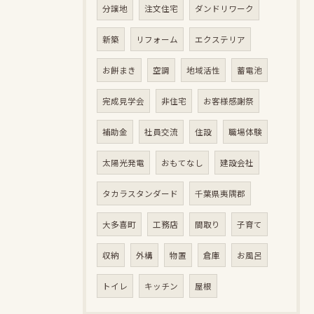
分譲地
注文住宅
ダンドリワーク
新築
リフォーム
エクステリア
お餅まき
空調
地域活性
蓄電池
完成見学会
非住宅
お客様感謝祭
補助金
社員交流
住設
職場体験
太陽光発電
おもてなし
建設会社
タカラスタンダード
千葉県夷隅郡
大多喜町
工務店
間取り
子育て
収納
外構
物置
倉庫
お風呂
トイレ
キッチン
屋根