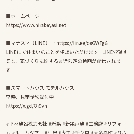
■ホームページ
https://www.hirabayasi.net
■マナスマ（LINE）→ https://lin.ee/oaGWFgG
LINEにて住まいのことを相談いただけます。LINE登録す
ると、家づくりに関する友達限定の動画が配信されま
す！
■スマートハウス モデルハウス
常時、見学予約受付中
https://x.gd/Oi9Vn
#平林建設株式会社 #新築 #新築戸建 #工務店 #リフォー
ム #ルームツアー #平屋 #大工 #千葉県 #大多喜町 #ひら