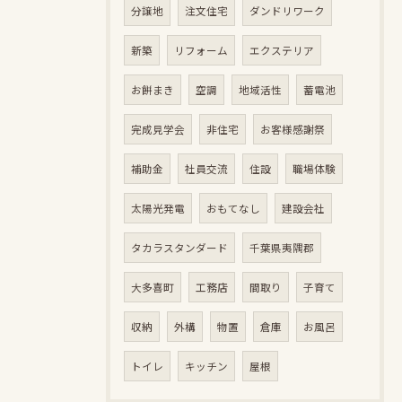
分譲地
注文住宅
ダンドリワーク
新築
リフォーム
エクステリア
お餅まき
空調
地域活性
蓄電池
完成見学会
非住宅
お客様感謝祭
補助金
社員交流
住設
職場体験
太陽光発電
おもてなし
建設会社
タカラスタンダード
千葉県夷隅郡
大多喜町
工務店
間取り
子育て
収納
外構
物置
倉庫
お風呂
トイレ
キッチン
屋根