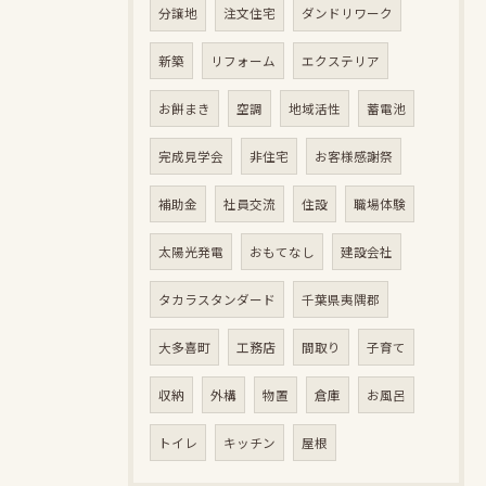
分譲地
注文住宅
ダンドリワーク
新築
リフォーム
エクステリア
お餅まき
空調
地域活性
蓄電池
完成見学会
非住宅
お客様感謝祭
補助金
社員交流
住設
職場体験
太陽光発電
おもてなし
建設会社
タカラスタンダード
千葉県夷隅郡
大多喜町
工務店
間取り
子育て
収納
外構
物置
倉庫
お風呂
トイレ
キッチン
屋根