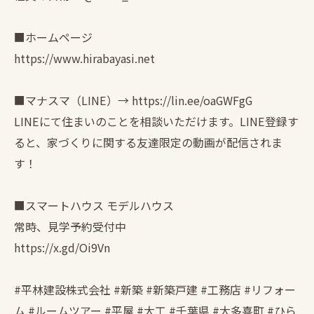
■ホームページ
https://www.hirabayasi.net
■マナスマ（LINE）→ https://lin.ee/oaGWFgG
LINEにて住まいのことを相談いただけます。LINE登録す
ると、家づくりに関する友達限定の動画が配信されま
す！
■スマートハウス モデルハウス
常時、見学予約受付中
https://x.gd/Oi9Vn
#平林建設株式会社 #新築 #新築戸建 #工務店 #リフォー
ム #ルームツアー #平屋 #大工 #千葉県 #大多喜町 #ひら