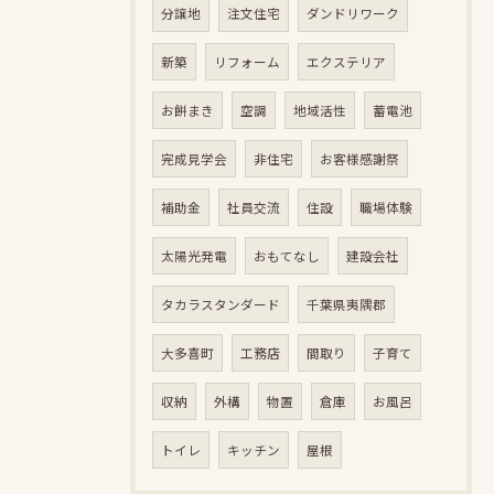
分譲地
注文住宅
ダンドリワーク
新築
リフォーム
エクステリア
お餅まき
空調
地域活性
蓄電池
完成見学会
非住宅
お客様感謝祭
補助金
社員交流
住設
職場体験
太陽光発電
おもてなし
建設会社
タカラスタンダード
千葉県夷隅郡
大多喜町
工務店
間取り
子育て
収納
外構
物置
倉庫
お風呂
トイレ
キッチン
屋根