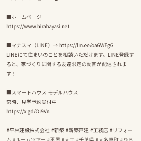
■ホームページ
https://www.hirabayasi.net
■マナスマ（LINE）→ https://lin.ee/oaGWFgG
LINEにて住まいのことを相談いただけます。LINE登録す
ると、家づくりに関する友達限定の動画が配信されま
す！
■スマートハウス モデルハウス
常時、見学予約受付中
https://x.gd/Oi9Vn
#平林建設株式会社 #新築 #新築戸建 #工務店 #リフォー
ム #ルームツアー #平屋 #大工 #千葉県 #大多喜町 #ひら