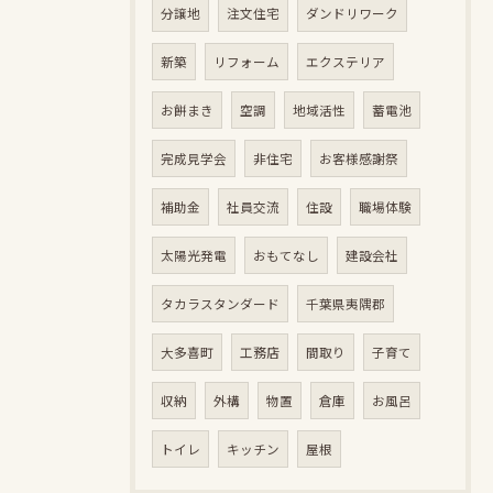
分譲地
注文住宅
ダンドリワーク
新築
リフォーム
エクステリア
お餅まき
空調
地域活性
蓄電池
完成見学会
非住宅
お客様感謝祭
補助金
社員交流
住設
職場体験
太陽光発電
おもてなし
建設会社
タカラスタンダード
千葉県夷隅郡
大多喜町
工務店
間取り
子育て
収納
外構
物置
倉庫
お風呂
トイレ
キッチン
屋根