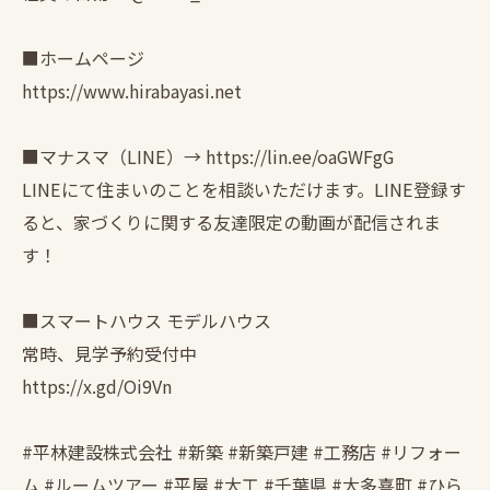
■ホームページ
https://www.hirabayasi.net
■マナスマ（LINE）→ https://lin.ee/oaGWFgG
LINEにて住まいのことを相談いただけます。LINE登録す
ると、家づくりに関する友達限定の動画が配信されま
す！
■スマートハウス モデルハウス
常時、見学予約受付中
https://x.gd/Oi9Vn
#平林建設株式会社 #新築 #新築戸建 #工務店 #リフォー
ム #ルームツアー #平屋 #大工 #千葉県 #大多喜町 #ひら