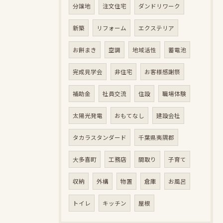
分譲地
注文住宅
ダンドリワーク
新築
リフォーム
エクステリア
お餅まき
空調
地域活性
蓄電池
完成見学会
非住宅
お客様感謝祭
補助金
社員交流
住設
職場体験
太陽光発電
おもてなし
建設会社
タカラスタンダード
千葉県夷隅郡
大多喜町
工務店
間取り
子育て
収納
外構
物置
倉庫
お風呂
トイレ
キッチン
屋根