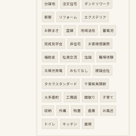
分譲地
注文住宅
ダンドリワーク
新築
リフォーム
エクステリア
お餅まき
空調
地域活性
蓄電池
完成見学会
非住宅
お客様感謝祭
補助金
社員交流
住設
職場体験
太陽光発電
おもてなし
建設会社
タカラスタンダード
千葉県夷隅郡
大多喜町
工務店
間取り
子育て
収納
外構
物置
倉庫
お風呂
トイレ
キッチン
屋根