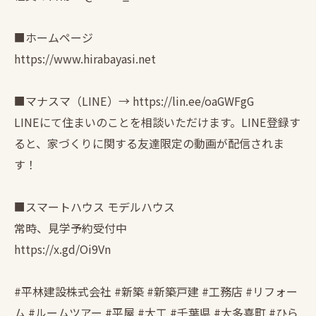
■ホームページ
https://www.hirabayasi.net
■マナスマ（LINE）→ https://lin.ee/oaGWFgG
LINEにて住まいのことを相談いただけます。LINE登録す
ると、家づくりに関する友達限定の動画が配信されま
す！
■スマートハウス モデルハウス
常時、見学予約受付中
https://x.gd/Oi9Vn
#平林建設株式会社 #新築 #新築戸建 #工務店 #リフォー
ム #ルームツアー #平屋 #大工 #千葉県 #大多喜町 #ひら