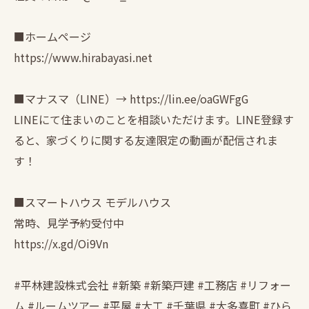
■ホームページ
https://www.hirabayasi.net
■マナスマ（LINE）→ https://lin.ee/oaGWFgG
LINEにて住まいのことを相談いただけます。LINE登録す
ると、家づくりに関する友達限定の動画が配信されま
す！
■スマートハウス モデルハウス
常時、見学予約受付中
https://x.gd/Oi9Vn
#平林建設株式会社 #新築 #新築戸建 #工務店 #リフォー
ム #ルームツアー #平屋 #大工 #千葉県 #大多喜町 #ひら