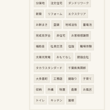
分譲地
注文住宅
ダンドリワーク
新築
リフォーム
エクステリア
お餅まき
空調
地域活性
蓄電池
完成見学会
非住宅
お客様感謝祭
補助金
社員交流
住設
職場体験
太陽光発電
おもてなし
建設会社
タカラスタンダード
千葉県夷隅郡
大多喜町
工務店
間取り
子育て
収納
外構
物置
倉庫
お風呂
トイレ
キッチン
屋根