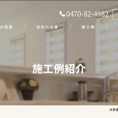
0470-82-4982
の性能
当社の仕事
施工例
注文住宅
リフォーム
施工例紹介
エクステリア
外壁塗装
平屋
大多