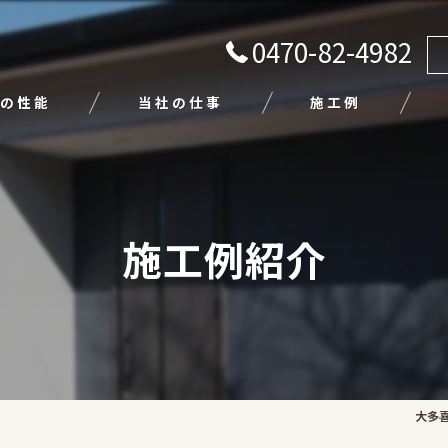
0470-82-4982
の性能
当社の仕事
施工例
注文住宅
リフォーム
施工例紹介
エクステリア
外壁塗装
平屋
大多