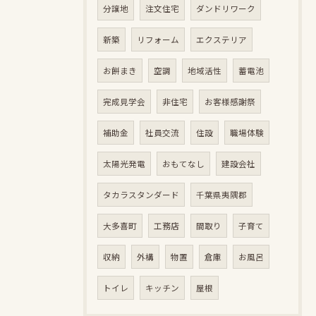
分譲地
注文住宅
ダンドリワーク
新築
リフォーム
エクステリア
お餅まき
空調
地域活性
蓄電池
完成見学会
非住宅
お客様感謝祭
補助金
社員交流
住設
職場体験
太陽光発電
おもてなし
建設会社
タカラスタンダード
千葉県夷隅郡
大多喜町
工務店
間取り
子育て
収納
外構
物置
倉庫
お風呂
トイレ
キッチン
屋根