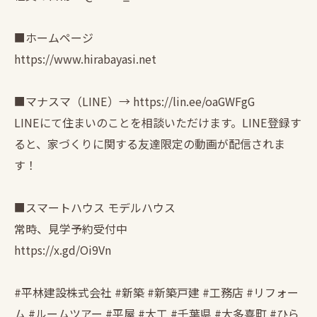
■ホームページ
https://www.hirabayasi.net
■マナスマ（LINE）→ https://lin.ee/oaGWFgG
LINEにて住まいのことを相談いただけます。LINE登録す
ると、家づくりに関する友達限定の動画が配信されま
す！
■スマートハウス モデルハウス
常時、見学予約受付中
https://x.gd/Oi9Vn
#平林建設株式会社 #新築 #新築戸建 #工務店 #リフォー
ム #ルームツアー #平屋 #大工 #千葉県 #大多喜町 #ひら