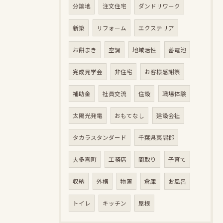
分譲地
注文住宅
ダンドリワーク
新築
リフォーム
エクステリア
お餅まき
空調
地域活性
蓄電池
完成見学会
非住宅
お客様感謝祭
補助金
社員交流
住設
職場体験
太陽光発電
おもてなし
建設会社
タカラスタンダード
千葉県夷隅郡
大多喜町
工務店
間取り
子育て
収納
外構
物置
倉庫
お風呂
トイレ
キッチン
屋根