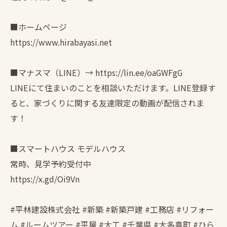
■ホームページ
https://www.hirabayasi.net
■マナスマ（LINE）→ https://lin.ee/oaGWFgG
LINEにて住まいのことを相談いただけます。LINE登録す
ると、家づくりに関する友達限定の動画が配信されま
す！
■スマートハウス モデルハウス
常時、見学予約受付中
https://x.gd/Oi9Vn
#平林建設株式会社 #新築 #新築戸建 #工務店 #リフォー
ム #ルームツアー #平屋 #大工 #千葉県 #大多喜町 #ひら