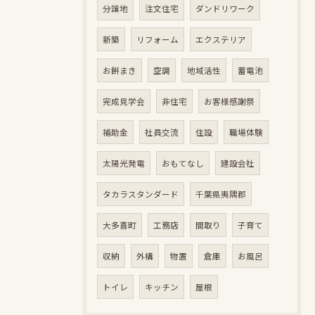
分譲地
注文住宅
ダンドリワーク
新築
リフォーム
エクステリア
お餅まき
空調
地域活性
蓄電池
完成見学会
非住宅
お客様感謝祭
補助金
社員交流
住設
職場体験
太陽光発電
おもてなし
建設会社
タカラスタンダード
千葉県夷隅郡
大多喜町
工務店
間取り
子育て
収納
外構
物置
倉庫
お風呂
トイレ
キッチン
屋根