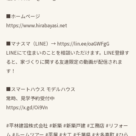
■ホームページ
https://www.hirabayasi.net
■マナスマ（LINE）→ https://lin.ee/oaGWFgG
LINEにて住まいのことを相談いただけます。LINE登録す
ると、家づくりに関する友達限定の動画が配信されま
す！
■スマートハウス モデルハウス
常時、見学予約受付中
https://x.gd/Oi9Vn
#平林建設株式会社 #新築 #新築戸建 #工務店 #リフォー
ム #ルームツアー #平屋 #大工 #千葉県 #大多喜町 #ひら