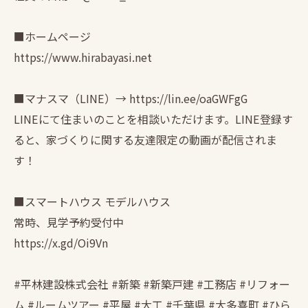
■ホームページ
https://www.hirabayasi.net
■マナスマ（LINE）→ https://lin.ee/oaGWFgG
LINEにて住まいのことを相談いただけます。LINE登録す
ると、家づくりに関する友達限定の動画が配信されま
す！
■スマートハウス モデルハウス
常時、見学予約受付中
https://x.gd/Oi9Vn
#平林建設株式会社 #新築 #新築戸建 #工務店 #リフォー
ム #ルームツアー #平屋 #大工 #千葉県 #大多喜町 #ひら