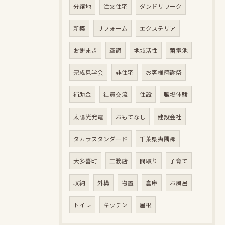
分譲地
注文住宅
ダンドリワーク
新築
リフォーム
エクステリア
お餅まき
空調
地域活性
蓄電池
完成見学会
非住宅
お客様感謝祭
補助金
社員交流
住設
職場体験
太陽光発電
おもてなし
建設会社
タカラスタンダード
千葉県夷隅郡
大多喜町
工務店
間取り
子育て
収納
外構
物置
倉庫
お風呂
トイレ
キッチン
屋根