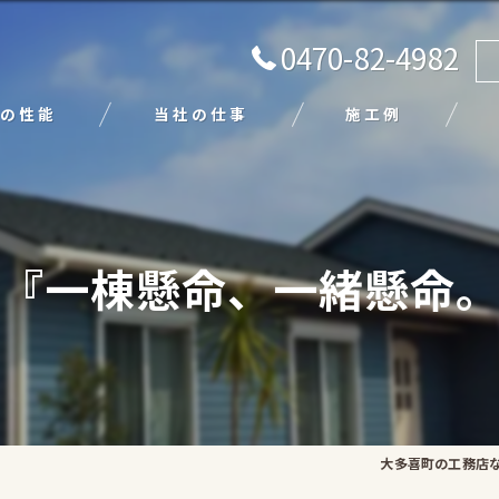
0470-82-4982
の性能
当社の仕事
施工例
注文住宅
リフォーム
『一棟懸命、一緒懸命
エクステリア
外壁塗装
平屋
大多喜町の工務店