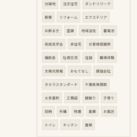
分譲地
注文住宅
ダンドリワーク
新築
リフォーム
エクステリア
お餅まき
空調
地域活性
蓄電池
完成見学会
非住宅
お客様感謝祭
補助金
社員交流
住設
職場体験
太陽光発電
おもてなし
建設会社
タカラスタンダード
千葉県夷隅郡
大多喜町
工務店
間取り
子育て
収納
外構
物置
倉庫
お風呂
トイレ
キッチン
屋根