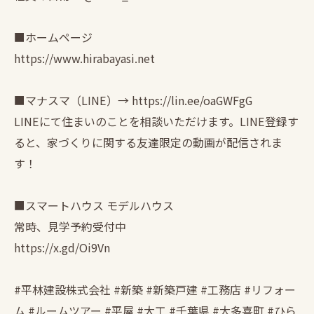
■ホームページ
https://www.hirabayasi.net
■マナスマ（LINE）→ https://lin.ee/oaGWFgG
LINEにて住まいのことを相談いただけます。LINE登録す
ると、家づくりに関する友達限定の動画が配信されま
す！
■スマートハウス モデルハウス
常時、見学予約受付中
https://x.gd/Oi9Vn
#平林建設株式会社 #新築 #新築戸建 #工務店 #リフォー
ム #ルームツアー #平屋 #大工 #千葉県 #大多喜町 #ひら