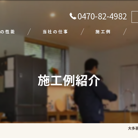
0470-82-4982
の性能
当社の仕事
施工例
注文住宅
リフォーム
施工例紹介
エクステリア
外壁塗装
平屋
大多