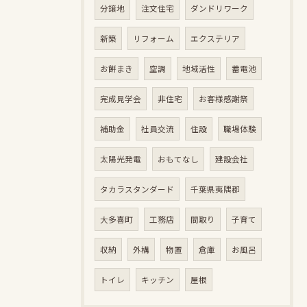
分譲地
注文住宅
ダンドリワーク
新築
リフォーム
エクステリア
お餅まき
空調
地域活性
蓄電池
完成見学会
非住宅
お客様感謝祭
補助金
社員交流
住設
職場体験
太陽光発電
おもてなし
建設会社
タカラスタンダード
千葉県夷隅郡
大多喜町
工務店
間取り
子育て
収納
外構
物置
倉庫
お風呂
トイレ
キッチン
屋根