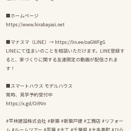
■ホームページ
https://www.hirabayasi.net
■マナスマ（LINE）→ https://lin.ee/oaGWFgG
LINEにて住まいのことを相談いただけます。LINE登録す
ると、家づくりに関する友達限定の動画が配信されま
す！
■スマートハウス モデルハウス
常時、見学予約受付中
https://x.gd/Oi9Vn
#平林建設株式会社 #新築 #新築戸建 #工務店 #リフォー
ム #ルームツアー #平屋 #大工 #千葉県 #大多喜町 #ひら