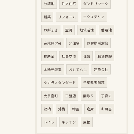
分譲地
注文住宅
ダンドリワーク
新築
リフォーム
エクステリア
お餅まき
空調
地域活性
蓄電池
完成見学会
非住宅
お客様感謝祭
補助金
社員交流
住設
職場体験
太陽光発電
おもてなし
建設会社
タカラスタンダード
千葉県夷隅郡
大多喜町
工務店
間取り
子育て
収納
外構
物置
倉庫
お風呂
トイレ
キッチン
屋根