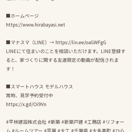
■ホームページ
https://www.hirabayasi.net
■マナスマ（LINE）→ https://lin.ee/oaGWFgG
LINEにて住まいのことを相談いただけます。LINE登録す
ると、家づくりに関する友達限定の動画が配信されま
す！
■スマートハウス モデルハウス
常時、見学予約受付中
https://x.gd/Oi9Vn
#平林建設株式会社 #新築 #新築戸建 #工務店 #リフォー
ム #ルームツアー #平屋 #大工 #千葉県 #大多喜町 #ひら