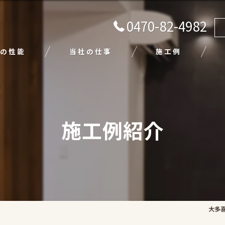
0470-82-4982
の性能
当社の仕事
施工例
注文住宅
リフォーム
施工例紹介
エクステリア
外壁塗装
平屋
大多