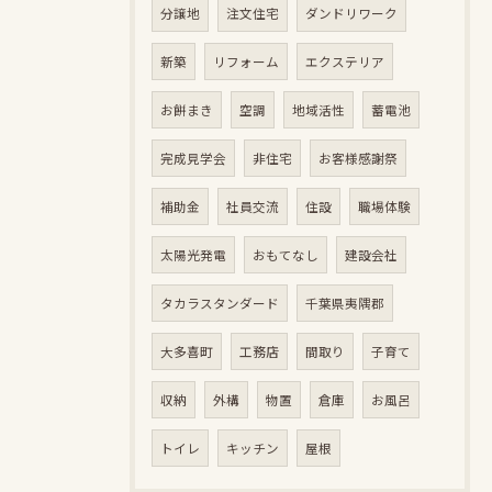
分譲地
注文住宅
ダンドリワーク
新築
リフォーム
エクステリア
お餅まき
空調
地域活性
蓄電池
完成見学会
非住宅
お客様感謝祭
補助金
社員交流
住設
職場体験
太陽光発電
おもてなし
建設会社
タカラスタンダード
千葉県夷隅郡
大多喜町
工務店
間取り
子育て
収納
外構
物置
倉庫
お風呂
トイレ
キッチン
屋根