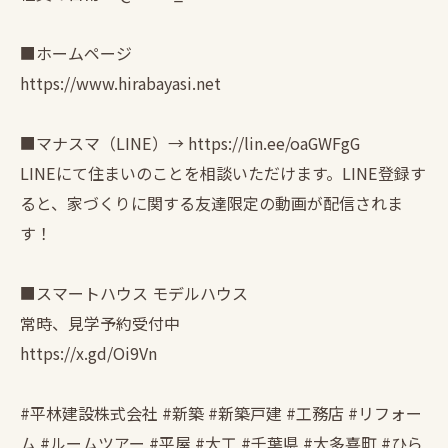
■ホームページ
https://www.hirabayasi.net
■マナスマ（LINE）→ https://lin.ee/oaGWFgG
LINEにて住まいのことを相談いただけます。LINE登録す
ると、家づくりに関する友達限定の動画が配信されま
す！
■スマートハウス モデルハウス
常時、見学予約受付中
https://x.gd/Oi9Vn
#平林建設株式会社 #新築 #新築戸建 #工務店 #リフォー
ム #ルームツアー #平屋 #大工 #千葉県 #大多喜町 #ひら