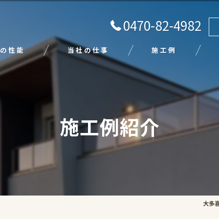
0470-82-4982
の性能
当社の仕事
施工例
注文住宅
リフォーム
施工例紹介
エクステリア
外壁塗装
平屋
大多