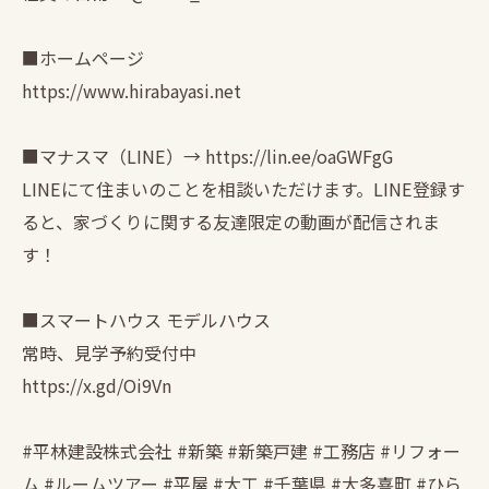
■ホームページ
https://www.hirabayasi.net
■マナスマ（LINE）→ https://lin.ee/oaGWFgG
LINEにて住まいのことを相談いただけます。LINE登録す
ると、家づくりに関する友達限定の動画が配信されま
す！
■スマートハウス モデルハウス
常時、見学予約受付中
https://x.gd/Oi9Vn
#平林建設株式会社 #新築 #新築戸建 #工務店 #リフォー
ム #ルームツアー #平屋 #大工 #千葉県 #大多喜町 #ひら