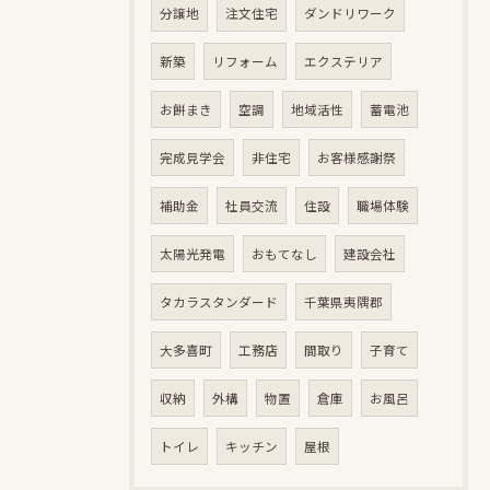
分譲地
注文住宅
ダンドリワーク
新築
リフォーム
エクステリア
お餅まき
空調
地域活性
蓄電池
完成見学会
非住宅
お客様感謝祭
補助金
社員交流
住設
職場体験
太陽光発電
おもてなし
建設会社
タカラスタンダード
千葉県夷隅郡
大多喜町
工務店
間取り
子育て
収納
外構
物置
倉庫
お風呂
トイレ
キッチン
屋根