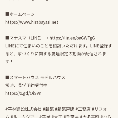
■ホームページ
https://www.hirabayasi.net
■マナスマ（LINE）→ https://lin.ee/oaGWFgG
LINEにて住まいのことを相談いただけます。LINE登録す
ると、家づくりに関する友達限定の動画が配信されま
す！
■スマートハウス モデルハウス
常時、見学予約受付中
https://x.gd/Oi9Vn
#平林建設株式会社 #新築 #新築戸建 #工務店 #リフォー
ム #ルームツアー #平屋 #大工 #千葉県 #大多喜町 #ひら