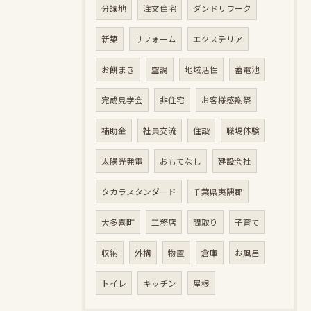
分譲地
注文住宅
ダンドリワーク
新築
リフォーム
エクステリア
お餅まき
空調
地域活性
蓄電池
完成見学会
非住宅
お客様感謝祭
補助金
社員交流
住設
職場体験
太陽光発電
おもてなし
建設会社
タカラスタンダード
千葉県夷隅郡
大多喜町
工務店
間取り
子育て
収納
外構
物置
倉庫
お風呂
トイレ
キッチン
屋根