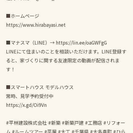
■ホームページ
https://www.hirabayasi.net
■マナスマ（LINE）→ https://lin.ee/oaGWFgG
LINEにて住まいのことを相談いただけます。LINE登録す
ると、家づくりに関する友達限定の動画が配信されま
す！
■スマートハウス モデルハウス
常時、見学予約受付中
https://x.gd/Oi9Vn
#平林建設株式会社 #新築 #新築戸建 #工務店 #リフォー
ム #ルームツアー #平屋 #大工 #千葉県 #大多喜町 #ひら