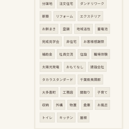
分譲地
注文住宅
ダンドリワーク
新築
リフォーム
エクステリア
お餅まき
空調
地域活性
蓄電池
完成見学会
非住宅
お客様感謝祭
補助金
社員交流
住設
職場体験
太陽光発電
おもてなし
建設会社
タカラスタンダード
千葉県夷隅郡
大多喜町
工務店
間取り
子育て
収納
外構
物置
倉庫
お風呂
トイレ
キッチン
屋根