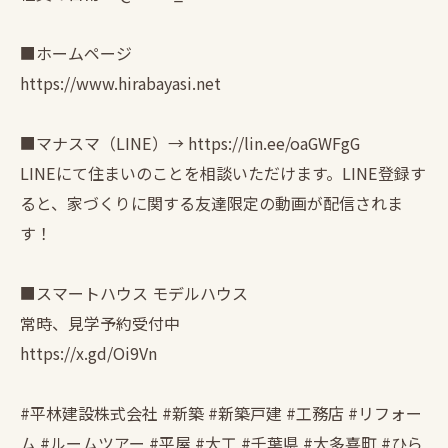
■ホームページ
https://www.hirabayasi.net
■マナスマ（LINE）→ https://lin.ee/oaGWFgG
LINEにて住まいのことを相談いただけます。LINE登録す
ると、家づくりに関する友達限定の動画が配信されま
す！
■スマートハウス モデルハウス
常時、見学予約受付中
https://x.gd/Oi9Vn
#平林建設株式会社 #新築 #新築戸建 #工務店 #リフォー
ム #ルームツアー #平屋 #大工 #千葉県 #大多喜町 #ひら