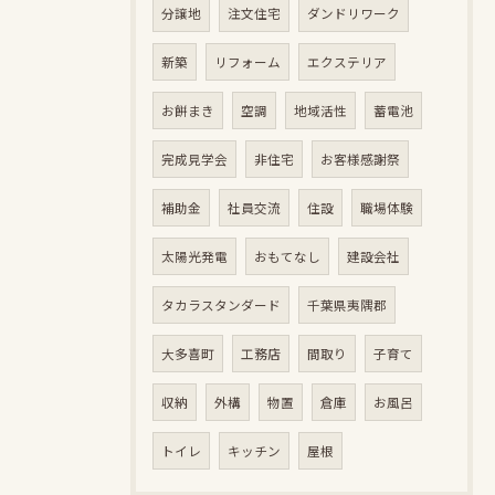
分譲地
注文住宅
ダンドリワーク
新築
リフォーム
エクステリア
お餅まき
空調
地域活性
蓄電池
完成見学会
非住宅
お客様感謝祭
補助金
社員交流
住設
職場体験
太陽光発電
おもてなし
建設会社
タカラスタンダード
千葉県夷隅郡
大多喜町
工務店
間取り
子育て
収納
外構
物置
倉庫
お風呂
トイレ
キッチン
屋根