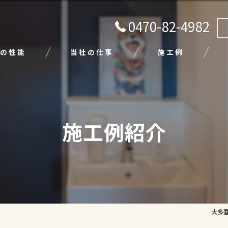
0470-82-4982
の性能
当社の仕事
施工例
注文住宅
リフォーム
施工例紹介
エクステリア
外壁塗装
平屋
大多