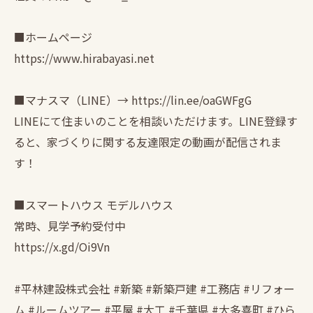
■ホームページ
https://www.hirabayasi.net
■マナスマ（LINE）→ https://lin.ee/oaGWFgG
LINEにて住まいのことを相談いただけます。LINE登録す
ると、家づくりに関する友達限定の動画が配信されま
す！
■スマートハウス モデルハウス
常時、見学予約受付中
https://x.gd/Oi9Vn
#平林建設株式会社 #新築 #新築戸建 #工務店 #リフォー
ム #ルームツアー #平屋 #大工 #千葉県 #大多喜町 #ひら