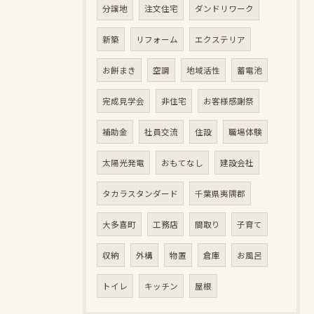
分譲地
注文住宅
ダンドリワーク
新築
リフォーム
エクステリア
お餅まき
空調
地域活性
蓄電池
完成見学会
非住宅
お客様感謝祭
補助金
社員交流
住設
職場体験
太陽光発電
おもてなし
建設会社
タカラスタンダード
千葉県夷隅郡
大多喜町
工務店
間取り
子育て
収納
外構
物置
倉庫
お風呂
トイレ
キッチン
屋根