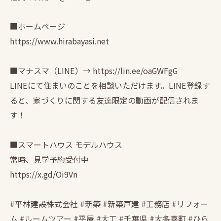
■ホームページ
https://www.hirabayasi.net
■マナスマ（LINE）→ https://lin.ee/oaGWFgG
LINEにて住まいのことを相談いただけます。LINE登録す
ると、家づくりに関する友達限定の動画が配信されま
す！
■スマートハウス モデルハウス
常時、見学予約受付中
https://x.gd/Oi9Vn
#平林建設株式会社 #新築 #新築戸建 #工務店 #リフォー
ム #ルームツアー #平屋 #大工 #千葉県 #大多喜町 #ひら