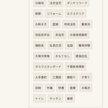
分譲地
注文住宅
ダンドリワーク
新築
リフォーム
エクステリア
お餅まき
空調
地域活性
蓄電池
完成見学会
非住宅
お客様感謝祭
補助金
社員交流
住設
職場体験
太陽光発電
おもてなし
建設会社
タカラスタンダード
千葉県夷隅郡
大多喜町
工務店
間取り
子育て
収納
外構
物置
倉庫
お風呂
トイレ
キッチン
屋根