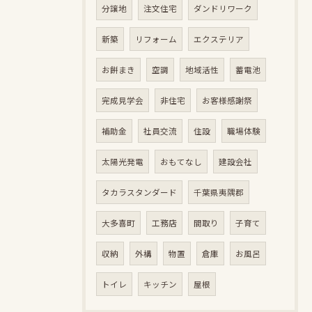
分譲地
注文住宅
ダンドリワーク
新築
リフォーム
エクステリア
お餅まき
空調
地域活性
蓄電池
完成見学会
非住宅
お客様感謝祭
補助金
社員交流
住設
職場体験
太陽光発電
おもてなし
建設会社
タカラスタンダード
千葉県夷隅郡
大多喜町
工務店
間取り
子育て
収納
外構
物置
倉庫
お風呂
トイレ
キッチン
屋根