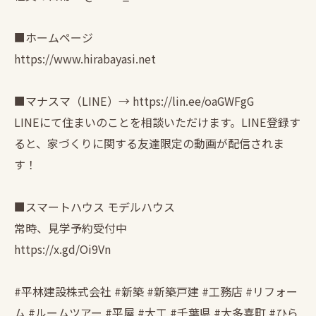
■ホームページ
https://www.hirabayasi.net
■マナスマ（LINE）→ https://lin.ee/oaGWFgG
LINEにて住まいのことを相談いただけます。LINE登録す
ると、家づくりに関する友達限定の動画が配信されま
す！
■スマートハウス モデルハウス
常時、見学予約受付中
https://x.gd/Oi9Vn
#平林建設株式会社 #新築 #新築戸建 #工務店 #リフォー
ム #ルームツアー #平屋 #大工 #千葉県 #大多喜町 #ひら