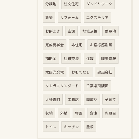
分譲地
注文住宅
ダンドリワーク
新築
リフォーム
エクステリア
お餅まき
空調
地域活性
蓄電池
完成見学会
非住宅
お客様感謝祭
補助金
社員交流
住設
職場体験
太陽光発電
おもてなし
建設会社
タカラスタンダード
千葉県夷隅郡
大多喜町
工務店
間取り
子育て
収納
外構
物置
倉庫
お風呂
トイレ
キッチン
屋根