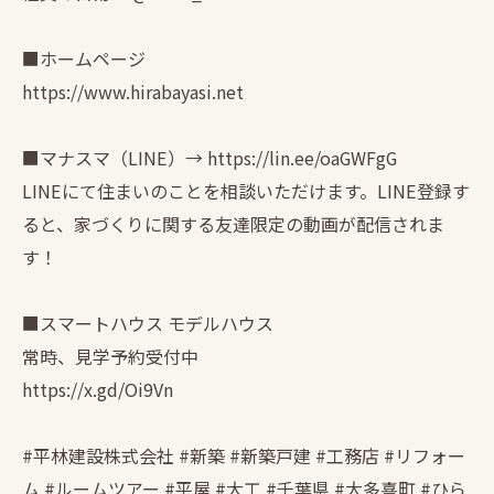
■ホームページ
https://www.hirabayasi.net
■マナスマ（LINE）→ https://lin.ee/oaGWFgG
LINEにて住まいのことを相談いただけます。LINE登録す
ると、家づくりに関する友達限定の動画が配信されま
す！
■スマートハウス モデルハウス
常時、見学予約受付中
https://x.gd/Oi9Vn
#平林建設株式会社 #新築 #新築戸建 #工務店 #リフォー
ム #ルームツアー #平屋 #大工 #千葉県 #大多喜町 #ひら