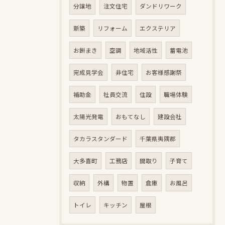
分譲地
注文住宅
ダンドリワーク
新築
リフォーム
エクステリア
お餅まき
空調
地域活性
蓄電池
完成見学会
非住宅
お客様感謝祭
補助金
社員交流
住設
職場体験
太陽光発電
おもてなし
建設会社
タカラスタンダード
千葉県夷隅郡
大多喜町
工務店
間取り
子育て
収納
外構
物置
倉庫
お風呂
トイレ
キッチン
屋根