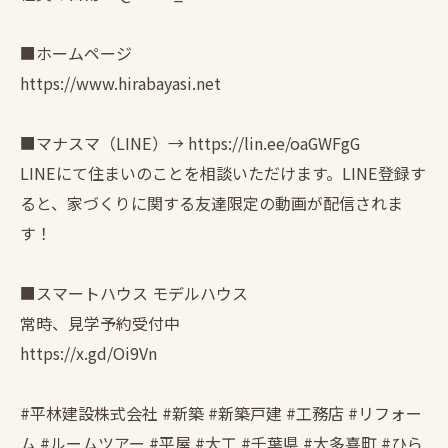
■ホームページ
https://www.hirabayasi.net
■マナスマ（LINE）→ https://lin.ee/oaGWFgG
LINEにて住まいのことを相談いただけます。LINE登録す
ると、家づくりに関する友達限定の動画が配信されま
す！
■スマートハウス モデルハウス
常時、見学予約受付中
https://x.gd/Oi9Vn
#平林建設株式会社 #新築 #新築戸建 #工務店 #リフォー
ム #ルームツアー #平屋 #大工 #千葉県 #大多喜町 #ひら