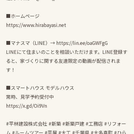
■ホームページ
https://www.hirabayasi.net
■マナスマ（LINE）→ https://lin.ee/oaGWFgG
LINEにて住まいのことを相談いただけます。LINE登録す
ると、家づくりに関する友達限定の動画が配信されま
す！
■スマートハウス モデルハウス
常時、見学予約受付中
https://x.gd/Oi9Vn
#平林建設株式会社 #新築 #新築戸建 #工務店 #リフォー
ム #ルームツアー #平屋 #大工 #千葉県 #大多喜町 #ひら