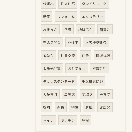
分譲地
注文住宅
ダンドリワーク
新築
リフォーム
エクステリア
お餅まき
空調
地域活性
蓄電池
完成見学会
非住宅
お客様感謝祭
補助金
社員交流
住設
職場体験
太陽光発電
おもてなし
建設会社
タカラスタンダード
千葉県夷隅郡
大多喜町
工務店
間取り
子育て
収納
外構
物置
倉庫
お風呂
トイレ
キッチン
屋根