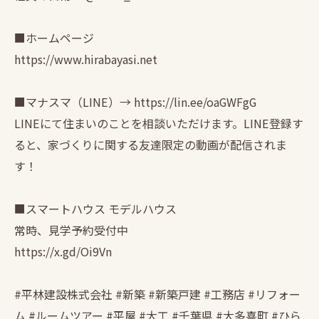
■ホームページ
https://www.hirabayasi.net
■マナスマ（LINE）→ https://lin.ee/oaGWFgG
LINEにて住まいのことを相談いただけます。LINE登録す
ると、家づくりに関する友達限定の動画が配信されま
す！
■スマートハウス モデルハウス
常時、見学予約受付中
https://x.gd/Oi9Vn
#平林建設株式会社 #新築 #新築戸建 #工務店 #リフォー
ム #ルームツアー #平屋 #大工 #千葉県 #大多喜町 #ひら