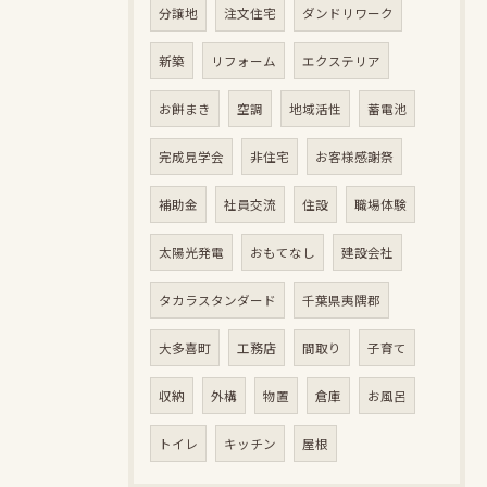
分譲地
注文住宅
ダンドリワーク
新築
リフォーム
エクステリア
お餅まき
空調
地域活性
蓄電池
完成見学会
非住宅
お客様感謝祭
補助金
社員交流
住設
職場体験
太陽光発電
おもてなし
建設会社
タカラスタンダード
千葉県夷隅郡
大多喜町
工務店
間取り
子育て
収納
外構
物置
倉庫
お風呂
トイレ
キッチン
屋根