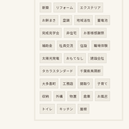
新築
リフォーム
エクステリア
お餅まき
空調
地域活性
蓄電池
完成見学会
非住宅
お客様感謝祭
補助金
社員交流
住設
職場体験
太陽光発電
おもてなし
建設会社
タカラスタンダード
千葉県夷隅郡
大多喜町
工務店
間取り
子育て
収納
外構
物置
倉庫
お風呂
トイレ
キッチン
屋根