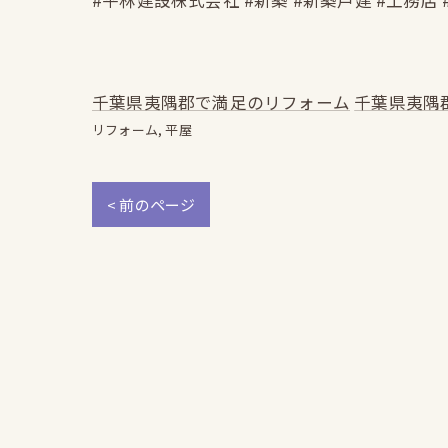
#平林建設株式会社 #新築 #新築戸建 #工務店 
千葉県夷隅郡で満足のリフォーム
千葉県夷隅
リフォーム
平屋
< 前のページ